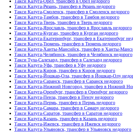
Такси Калуга-Орел, трансфер в Орел недорого
Такси Калуга-Рязань, трансфер в Рязань недорого
Такси Калуга-Смоленск, трансфер в Смоленск недорого
Такси Калуга-Тамбов, трансфер в Тамбов недорого
Такси Калуга-Тверь, трансфер в Тверь недорого
Такси Калуга-Ярославль, трансфер в Ярославль недорого
Такси Калуга-Курган, трансфер в Курган недорого
Такси Калуга-Екатеринбург, трансфер в Екатеринбург не
Такси Калуга-Тюмень, трансфер в Тюмень недорого
Такси Калуга-Ханты-Мансийск, трансфер в Ханты-Манси
Такси Калуга-Челябинск, трансфер в Челябинск недорого
Такси Тула-Салехард, трансфер в Салехард недорого
Такси Калуга-Уфа, трансфер в Уфу недорого
Такси Калуга-Киров, трансфер в Киров недорого
Такси Калуга-Йошкар-Ола, трансфер в Йошкар-Олу недо
Такси Калуга-Саранск, трансфер в Саранск недорого
Такси Калуга-Нижний Новгород, трансфер в Нижний Но
Такси Калуга-Оренбург, трансфер в Оренбург недорого
Такси Калуга-Пенза, трансфер в Пензу недорого
Такси Калуга-Пермь, трансфер в Пермь недорого
Такси Калуга-Самара, трансфер в Самару недорого
Такси Калуга-Саратов, трансфер в Саратов недорого
Такси Калуга-Казань, трансфер в Казань недорого
Такси Калуга-Ижевск, трансфер в Ижевск недорого
Такси Калуга-Ульяновск, трансфер в Ульяновск недорого