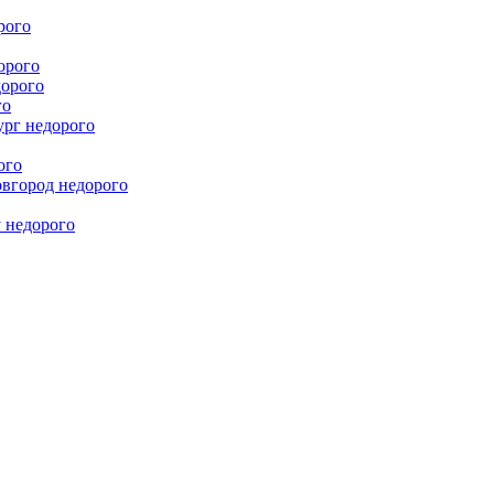
рого
орого
дорого
го
ург недорого
ого
овгород недорого
у недорого