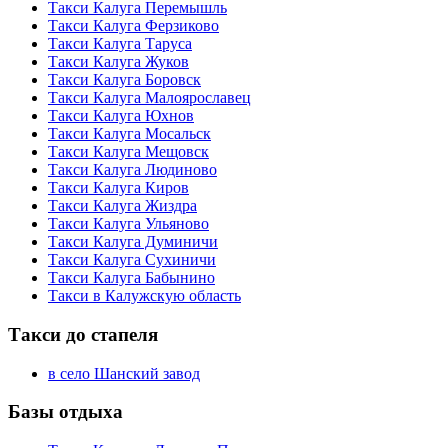
Такси Калуга Перемышль
Такси Калуга Ферзиково
Такси Калуга Таруса
Такси Калуга Жуков
Такси Калуга Боровск
Такси Калуга Малоярославец
Такси Калуга Юхнов
Такси Калуга Мосальск
Такси Калуга Мещовск
Такси Калуга Людиново
Такси Калуга Киров
Такси Калуга Жиздра
Такси Калуга Ульяново
Такси Калуга Думиничи
Такси Калуга Сухиничи
Такси Калуга Бабынино
Такси в Калужскую область
Такси до стапеля
в село Шанский завод
Базы отдыха