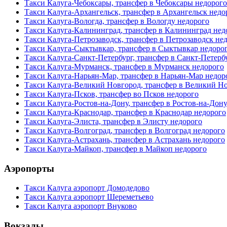
Такси Калуга-Чебоксары, трансфер в Чебоксары недорого
Такси Калуга-Архангельск, трансфер в Архангельск недо
Такси Калуга-Вологда, трансфер в Вологду недорого
Такси Калуга-Калининград, трансфер в Калининград нед
Такси Калуга-Петрозаводск, трансфер в Петрозаводск не
Такси Калуга-Сыктывкар, трансфер в Сыктывкар недоро
Такси Калуга-Санкт-Петербург, трансфер в Санкт-Петерб
Такси Калуга-Мурманск, трансфер в Мурманск недорого
Такси Калуга-Нарьян-Мар, трансфер в Нарьян-Мар недор
Такси Калуга-Великий Новгород, трансфер в Великий Н
Такси Калуга-Псков, трансфер во Псков недорого
Такси Калуга-Ростов-на-Дону, трансфер в Ростов-на-Дон
Такси Калуга-Краснодар, трансфер в Краснодар недорого
Такси Калуга-Элиста, трансфер в Элисту недорого
Такси Калуга-Волгоград, трансфер в Волгоград недорого
Такси Калуга-Астрахань, трансфер в Астрахань недорого
Такси Калуга-Майкоп, трансфер в Майкоп недорого
Аэропорты
Такси Калуга аэропорт Домодедово
Такси Калуга аэропорт Шереметьево
Такси Калуга аэропорт Внуково
Вокзалы