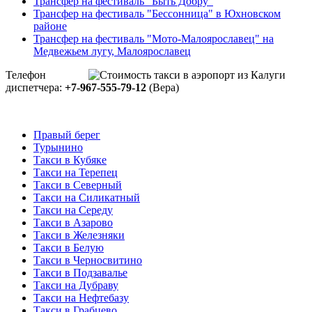
Трансфер на фестиваль "Быть Добру"
Трансфер на фестиваль "Бессонница" в Юхновском
районе
Трансфер на фестиваль "Мото-Малоярославец" на
Медвежьем лугу, Малоярославец
Телефон
диспетчера:
+7-967-555-79-12
(Вера)
Правый берег
Турынино
Такси в Кубяке
Такси на Терепец
Такси в Северный
Такси на Силикатный
Такси на Середу
Такси в Азарово
Такси в Железняки
Такси в Белую
Такси в Черносвитино
Такси в Подзавалье
Такси на Дубраву
Такси на Нефтебазу
Такси в Грабцево