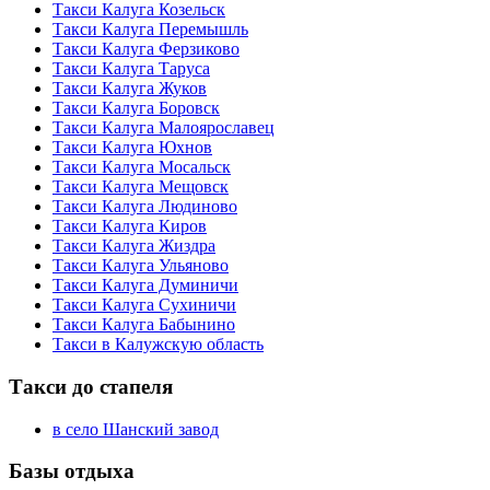
Такси Калуга Козельск
Такси Калуга Перемышль
Такси Калуга Ферзиково
Такси Калуга Таруса
Такси Калуга Жуков
Такси Калуга Боровск
Такси Калуга Малоярославец
Такси Калуга Юхнов
Такси Калуга Мосальск
Такси Калуга Мещовск
Такси Калуга Людиново
Такси Калуга Киров
Такси Калуга Жиздра
Такси Калуга Ульяново
Такси Калуга Думиничи
Такси Калуга Сухиничи
Такси Калуга Бабынино
Такси в Калужскую область
Такси до стапеля
в село Шанский завод
Базы отдыха