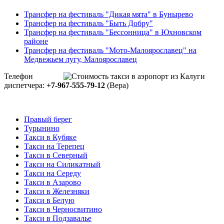
Трансфер на фестиваль "Дикая мята" в Бунырево
Трансфер на фестиваль "Быть Добру"
Трансфер на фестиваль "Бессонница" в Юхновском
районе
Трансфер на фестиваль "Мото-Малоярославец" на
Медвежьем лугу, Малоярославец
Телефон
диспетчера:
+7-967-555-79-12
(Вера)
Правый берег
Турынино
Такси в Кубяке
Такси на Терепец
Такси в Северный
Такси на Силикатный
Такси на Середу
Такси в Азарово
Такси в Железняки
Такси в Белую
Такси в Черносвитино
Такси в Подзавалье