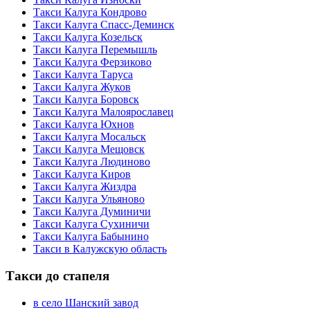
Такси Калуга Кондрово
Такси Калуга Спасс-Деминск
Такси Калуга Козельск
Такси Калуга Перемышль
Такси Калуга Ферзиково
Такси Калуга Таруса
Такси Калуга Жуков
Такси Калуга Боровск
Такси Калуга Малоярославец
Такси Калуга Юхнов
Такси Калуга Мосальск
Такси Калуга Мещовск
Такси Калуга Людиново
Такси Калуга Киров
Такси Калуга Жиздра
Такси Калуга Ульяново
Такси Калуга Думиничи
Такси Калуга Сухиничи
Такси Калуга Бабынино
Такси в Калужскую область
Такси до стапеля
в село Шанский завод