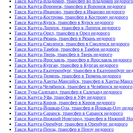
Такси Калуга-Владимир, трансфер во Владимир недорого
Такси Калуга-Воронеж, трансфер в Воронеж недорого
Такси Калуга-Иваново, трансфер в Иваново недорого
Такси Калуга-Кострома, трансфер в Кострому недорого
Такси Калуга-Курск, трансфер в Курск недорого
Такси Калуга-Липецк, трансфер в Липецк недорого
Такси Калуга-Орел, трансфер в Орел недорого
Такси Калуга-Рязань, трансфер в Рязань недорого
Такси Калуга-Смоленск, трансфер в Смоленск недорого
Такси Калуга-Тамбов, трансфер в Тамбов недорого
Такси Калуга-Тверь, трансфер в Тверь недорого
Такси Калуга-Ярославль, трансфер в Ярославль недорого
Такси Калуга-Курган, трансфер в Курган недорого
Такси Калуга-Екатеринбург, трансфер в Екатеринбург не
Такси Калуга-Тюмень, трансфер в Тюмень недорого
Такси Калуга-Ханты-Мансийск, трансфер в Ханты-Манси
Такси Калуга-Челябинск, трансфер в Челябинск недорого
Такси Тула-Салехард, трансфер в Салехард недорого
Такси Калуга-Уфа, трансфер в Уфу недорого
Такси Калуга-Киров, трансфер в Киров недорого
Такси Калуга-Йошкар-Ола, трансфер в Йошкар-Олу недо
Такси Калуга-Саранск, трансфер в Саранск недорого
Такси Калуга-Нижний Новгород, трансфер в Нижний Но
Такси Калуга-Оренбург, трансфер в Оренбург недорого
Такси Калуга-Пенза, трансфер в Пензу недорого