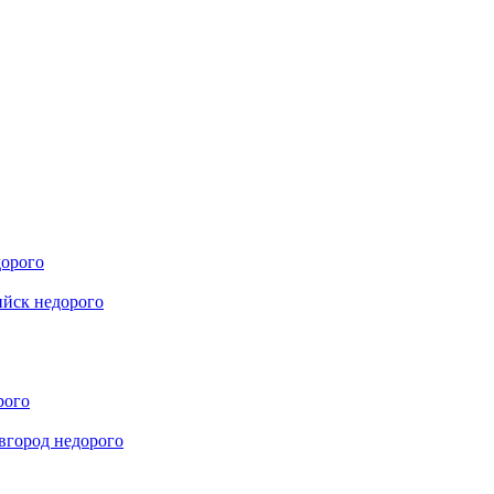
дорого
йск недорого
рого
вгород недорого