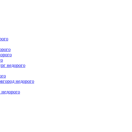
рого
орого
дорого
го
ург недорого
ого
овгород недорого
у недорого