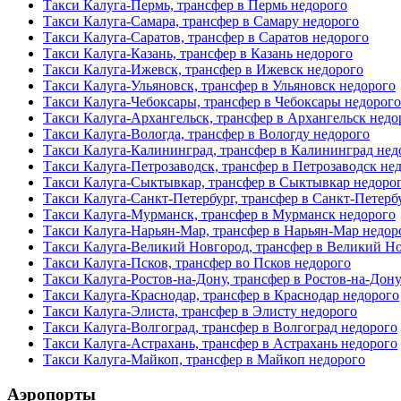
Такси Калуга-Пермь, трансфер в Пермь недорого
Такси Калуга-Самара, трансфер в Самару недорого
Такси Калуга-Саратов, трансфер в Саратов недорого
Такси Калуга-Казань, трансфер в Казань недорого
Такси Калуга-Ижевск, трансфер в Ижевск недорого
Такси Калуга-Ульяновск, трансфер в Ульяновск недорого
Такси Калуга-Чебоксары, трансфер в Чебоксары недорого
Такси Калуга-Архангельск, трансфер в Архангельск недо
Такси Калуга-Вологда, трансфер в Вологду недорого
Такси Калуга-Калининград, трансфер в Калининград нед
Такси Калуга-Петрозаводск, трансфер в Петрозаводск не
Такси Калуга-Сыктывкар, трансфер в Сыктывкар недоро
Такси Калуга-Санкт-Петербург, трансфер в Санкт-Петерб
Такси Калуга-Мурманск, трансфер в Мурманск недорого
Такси Калуга-Нарьян-Мар, трансфер в Нарьян-Мар недор
Такси Калуга-Великий Новгород, трансфер в Великий Н
Такси Калуга-Псков, трансфер во Псков недорого
Такси Калуга-Ростов-на-Дону, трансфер в Ростов-на-Дон
Такси Калуга-Краснодар, трансфер в Краснодар недорого
Такси Калуга-Элиста, трансфер в Элисту недорого
Такси Калуга-Волгоград, трансфер в Волгоград недорого
Такси Калуга-Астрахань, трансфер в Астрахань недорого
Такси Калуга-Майкоп, трансфер в Майкоп недорого
Аэропорты