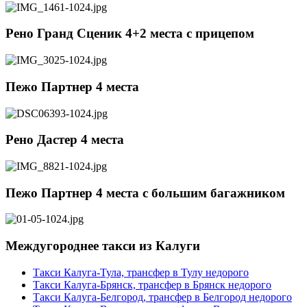
Рено Гранд Сценик 4+2 места c прицепом
Пежо Партнер 4 места
Рено Дастер 4 места
Пежо Партнер 4 места с большим багажником
Междугороднее такси из Калуги
Такси Калуга-Тула, трансфер в Тулу недорого
Такси Калуга-Брянск, трансфер в Брянск недорого
Такси Калуга-Белгород, трансфер в Белгород недорого