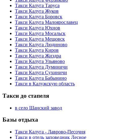
Такси Калуга Таруса
Такси Калуга Жуков
Такси Калуга Боровск
Такси Калуга Малоярославец
Такси Калуга Юхнов
Такси Калуга Мосальск
Такси Калуга Мещовск
Такси Калуга Людиново
Такси Калуга Киров
Такси Калуга Жиздра
Такси Калуга Ульяново
Такси Калуга Думиничи
Такси Калуга Сухиничи
Такси Калуга Бабынино
Такси в Калужскую область
Такси до стапеля
в село Шанский завод
Базы отдыха
Такси Калуга - Лаврово-Песочня
Такси в отель заповедник Лесное