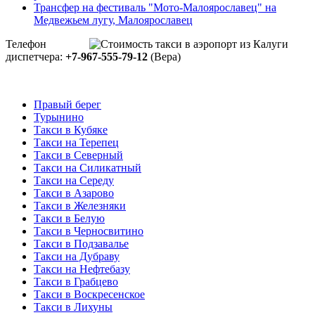
Трансфер на фестиваль "Мото-Малоярославец" на
Медвежьем лугу, Малоярославец
Телефон
диспетчера:
+7-967-555-79-12
(Вера)
Правый берег
Турынино
Такси в Кубяке
Такси на Терепец
Такси в Северный
Такси на Силикатный
Такси на Середу
Такси в Азарово
Такси в Железняки
Такси в Белую
Такси в Черносвитино
Такси в Подзавалье
Такси на Дубраву
Такси на Нефтебазу
Такси в Грабцево
Такси в Воскресенское
Такси в Лихуны