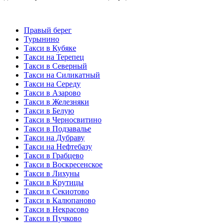
Правый берег
Турынино
Такси в Кубяке
Такси на Терепец
Такси в Северный
Такси на Силикатный
Такси на Середу
Такси в Азарово
Такси в Железняки
Такси в Белую
Такси в Черносвитино
Такси в Подзавалье
Такси на Дубраву
Такси на Нефтебазу
Такси в Грабцево
Такси в Воскресенское
Такси в Лихуны
Такси в Крутицы
Такси в Секиотово
Такси в Калюпаново
Такси в Некрасово
Такси в Пучково