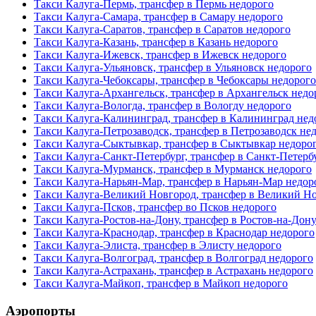
Такси Калуга-Пермь, трансфер в Пермь недорого
Такси Калуга-Самара, трансфер в Самару недорого
Такси Калуга-Саратов, трансфер в Саратов недорого
Такси Калуга-Казань, трансфер в Казань недорого
Такси Калуга-Ижевск, трансфер в Ижевск недорого
Такси Калуга-Ульяновск, трансфер в Ульяновск недорого
Такси Калуга-Чебоксары, трансфер в Чебоксары недорого
Такси Калуга-Архангельск, трансфер в Архангельск недо
Такси Калуга-Вологда, трансфер в Вологду недорого
Такси Калуга-Калининград, трансфер в Калининград нед
Такси Калуга-Петрозаводск, трансфер в Петрозаводск не
Такси Калуга-Сыктывкар, трансфер в Сыктывкар недоро
Такси Калуга-Санкт-Петербург, трансфер в Санкт-Петерб
Такси Калуга-Мурманск, трансфер в Мурманск недорого
Такси Калуга-Нарьян-Мар, трансфер в Нарьян-Мар недор
Такси Калуга-Великий Новгород, трансфер в Великий Н
Такси Калуга-Псков, трансфер во Псков недорого
Такси Калуга-Ростов-на-Дону, трансфер в Ростов-на-Дон
Такси Калуга-Краснодар, трансфер в Краснодар недорого
Такси Калуга-Элиста, трансфер в Элисту недорого
Такси Калуга-Волгоград, трансфер в Волгоград недорого
Такси Калуга-Астрахань, трансфер в Астрахань недорого
Такси Калуга-Майкоп, трансфер в Майкоп недорого
Аэропорты