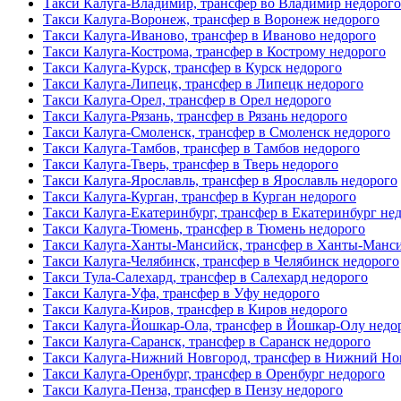
Такси Калуга-Владимир, трансфер во Владимир недорого
Такси Калуга-Воронеж, трансфер в Воронеж недорого
Такси Калуга-Иваново, трансфер в Иваново недорого
Такси Калуга-Кострома, трансфер в Кострому недорого
Такси Калуга-Курск, трансфер в Курск недорого
Такси Калуга-Липецк, трансфер в Липецк недорого
Такси Калуга-Орел, трансфер в Орел недорого
Такси Калуга-Рязань, трансфер в Рязань недорого
Такси Калуга-Смоленск, трансфер в Смоленск недорого
Такси Калуга-Тамбов, трансфер в Тамбов недорого
Такси Калуга-Тверь, трансфер в Тверь недорого
Такси Калуга-Ярославль, трансфер в Ярославль недорого
Такси Калуга-Курган, трансфер в Курган недорого
Такси Калуга-Екатеринбург, трансфер в Екатеринбург не
Такси Калуга-Тюмень, трансфер в Тюмень недорого
Такси Калуга-Ханты-Мансийск, трансфер в Ханты-Манси
Такси Калуга-Челябинск, трансфер в Челябинск недорого
Такси Тула-Салехард, трансфер в Салехард недорого
Такси Калуга-Уфа, трансфер в Уфу недорого
Такси Калуга-Киров, трансфер в Киров недорого
Такси Калуга-Йошкар-Ола, трансфер в Йошкар-Олу недо
Такси Калуга-Саранск, трансфер в Саранск недорого
Такси Калуга-Нижний Новгород, трансфер в Нижний Но
Такси Калуга-Оренбург, трансфер в Оренбург недорого
Такси Калуга-Пенза, трансфер в Пензу недорого