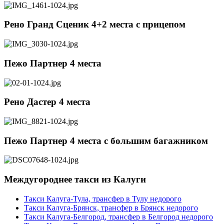
Рено Гранд Сценик 4+2 места c прицепом
Пежо Партнер 4 места
Рено Дастер 4 места
Пежо Партнер 4 места с большим багажником
Междугороднее такси из Калуги
Такси Калуга-Тула, трансфер в Тулу недорого
Такси Калуга-Брянск, трансфер в Брянск недорого
Такси Калуга-Белгород, трансфер в Белгород недорого