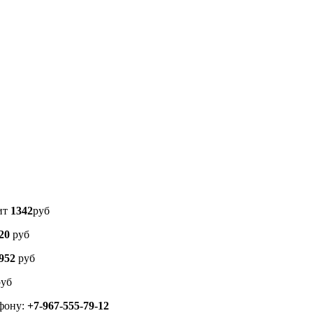
вит
1342
руб
20
руб
952
руб
уб
ефону:
+7-967-555-79-12