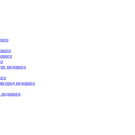
рого
орого
дорого
го
ург недорого
ого
овгород недорого
у недорого