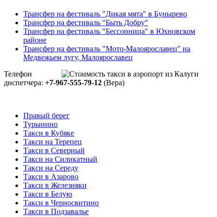
Трансфер на фестиваль "Дикая мята" в Бунырево
Трансфер на фестиваль "Быть Добру"
Трансфер на фестиваль "Бессонница" в Юхновском
районе
Трансфер на фестиваль "Мото-Малоярославец" на
Медвежьем лугу, Малоярославец
Телефон
диспетчера:
+7-967-555-79-12
(Вера)
Правый берег
Турынино
Такси в Кубяке
Такси на Терепец
Такси в Северный
Такси на Силикатный
Такси на Середу
Такси в Азарово
Такси в Железняки
Такси в Белую
Такси в Черносвитино
Такси в Подзавалье