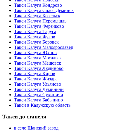
Такси Калуга Кондрово
Такси Калуга Спасс-Деминск
Такси Калуга Козельск
Такси Калуга Перемышль
Такси Калуга Ферзиково
Такси Калуга Таруса
Такси Калуга Жуков
Такси Калуга Боровск
Такси Калуга Малоярославец
Такси Калуга Юхнов
Такси Калуга Мосальск
Такси Калуга Мещовск
Такси Калуга Людиново
Такси Калуга Киров
Такси Калуга Жиздра
Такси Калуга Ульяново
Такси Калуга Думиничи
Такси Калуга Сухиничи
Такси Калуга Бабынино
Такси в Калужскую область
Такси до стапеля
в село Шанский завод