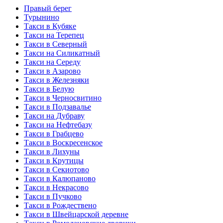
Правый берег
Турынино
Такси в Кубяке
Такси на Терепец
Такси в Северный
Такси на Силикатный
Такси на Середу
Такси в Азарово
Такси в Железняки
Такси в Белую
Такси в Черносвитино
Такси в Подзавалье
Такси на Дубраву
Такси на Нефтебазу
Такси в Грабцево
Такси в Воскресенское
Такси в Лихуны
Такси в Крутицы
Такси в Секиотово
Такси в Калюпаново
Такси в Некрасово
Такси в Пучково
Такси в Рождествено
Такси в Швейцарской деревне