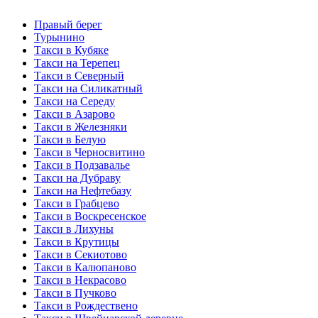
Правый берег
Турынино
Такси в Кубяке
Такси на Терепец
Такси в Северный
Такси на Силикатный
Такси на Середу
Такси в Азарово
Такси в Железняки
Такси в Белую
Такси в Черносвитино
Такси в Подзавалье
Такси на Дубраву
Такси на Нефтебазу
Такси в Грабцево
Такси в Воскресенское
Такси в Лихуны
Такси в Крутицы
Такси в Секиотово
Такси в Калюпаново
Такси в Некрасово
Такси в Пучково
Такси в Рождествено