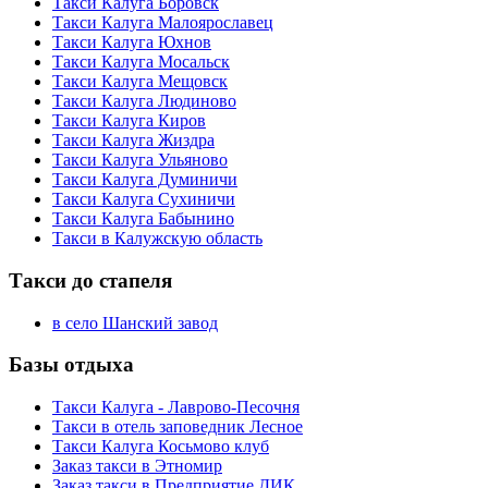
Такси Калуга Боровск
Такси Калуга Малоярославец
Такси Калуга Юхнов
Такси Калуга Мосальск
Такси Калуга Мещовск
Такси Калуга Людиново
Такси Калуга Киров
Такси Калуга Жиздра
Такси Калуга Ульяново
Такси Калуга Думиничи
Такси Калуга Сухиничи
Такси Калуга Бабынино
Такси в Калужскую область
Такси до стапеля
в село Шанский завод
Базы отдыха
Такси Калуга - Лаврово-Песочня
Такси в отель заповедник Лесное
Такси Калуга Косьмово клуб
Заказ такси в Этномир
Заказ такси в Предприятие ДИК