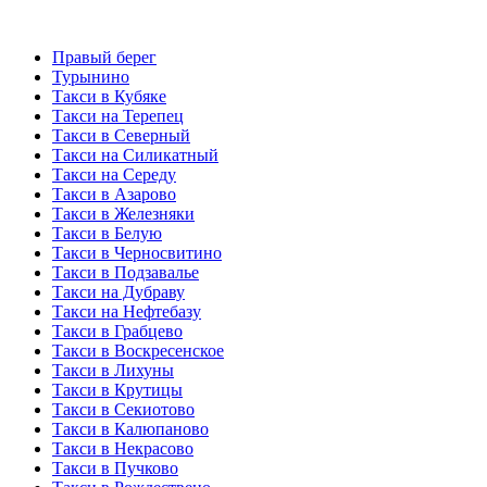
Правый берег
Турынино
Такси в Кубяке
Такси на Терепец
Такси в Северный
Такси на Силикатный
Такси на Середу
Такси в Азарово
Такси в Железняки
Такси в Белую
Такси в Черносвитино
Такси в Подзавалье
Такси на Дубраву
Такси на Нефтебазу
Такси в Грабцево
Такси в Воскресенское
Такси в Лихуны
Такси в Крутицы
Такси в Секиотово
Такси в Калюпаново
Такси в Некрасово
Такси в Пучково