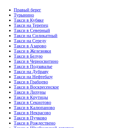
Правый берег
Турынино
Такси в Кубяке
Такси на Терепец
Такси в Северный
Такси на Силикатный
Такси на Середу
Такси в Азарово
Такси в Железняки
Такси в Белую
Такси в Черносвитино
Такси в Подзавалье
Такси на Дубраву
Такси на Нефтебазу
Такси в Грабцево
Такси в Воскресенское
Такси в Лихуны
Такси в Крутицы
Такси в Секиотово
Такси в Калюпаново
Такси в Некрасово
Такси в Пучково
Такси в Рождествено